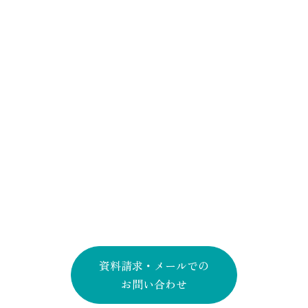
ビスは提供しておりません。
す。
＜月払いプラン＞
昼食時に外出されたり、都心へお出かけに
Contact
お問い合わせ
毎月、家賃・共益費・サービス費を合計し
なる方もいらっしゃいます。
た金額をお支払いいただきます。初期費用
午後は、トレーニングジムのご利用やカラ
お電話での
を抑えてご入居いただけるため、柔軟に住
オケなどの趣味を楽しまれるなど、それぞ
お問い合わせ・ご相談は
み替えをご検討される方にも適していま
れ自由な時間をお過ごしです。
す。
また、不定期ではありますが、連携する
0120-197-433
NPO法人「ふれあい自然塾」
による多彩な
＜前払いプラン＞
受付時間 9:00〜18:00
自然体験イベントにご参加いただくことも
ご契約時に一定期間分の家賃をまとめてお
可能です。
（年中無休）
支払いいただくことで、月々のご負担を軽
減できるプランです。将来的な費用変動の
資料請求・メールでの
不安を抑えることができます。入居前に
お問い合わせ
は、費用の詳細やお支払い方法、メリッ