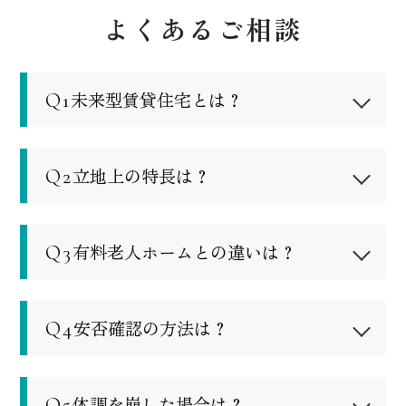
よくあるご相談
Q1
未来型賃貸住宅とは？
賃貸住宅にレストランやトレーニングジ
ム、カラオケルームなどの共用施設を備
Q2
立地上の特長は？
え、交流を促進するイベントも随時開催す
目の前には相模湖が広がり、周辺にはハイ
る、新しいスタイルの住まいです。
キングで人気の低山もあり、四季折々の自
Q3
有料老人ホームとの違いは？
ご入居対象は60歳以上の自立された方で、
然を身近に感じながらお過ごしいただけま
安否確認や生活相談サービスも提供してい
大きく異なる点は日常生活に制限がないこ
す。
ます。こうした点から、「サービス付き高
とです。門限はなく、外出や旅行も自由で
Q4
安否確認の方法は？
当施設独自のコミュニティイベントに加
齢者向け住宅」に分類されます。
すし、健康上の問題さえなければお部屋内
え、夏には地元で親しまれている「さがみ
スタッフによる巡回を実施しています。
での飲酒も可能です。居室にはキッチン、
湖湖上祭花火大会」、冬にはわかさぎ釣り
また、21時以降、居室内で一定時間（12時
Q5