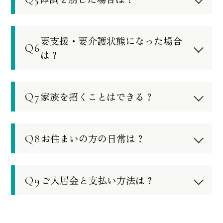
体調を崩した場合は？
バス、トイレがございますので、これまで
など、季節ごとの多彩な楽しみも魅力で
間）動きが確認されない場合にはセンサー
通り、自分らしい生活を続けていただけま
車で10分ほどのところにある救急指定病院
す。
が作動し、提携する警備会社へ自動通報さ
す。
要支援・要介護状態になった場合
「森田病院」
と提携しています。定期的な
さらに、JR相模湖駅から徒歩約10分、新宿
れ、スタッフが駆け付ける仕組みを導入し
Q6
は？
健康診断等を通じ、かかりつけ医としてご
駅からも約1時間と、都心へのアクセスの良
ています。
利用いただくことで、緊急時にも迅速に対
さも特長のひとつです。
館内には、同一運営会社による訪問介護事
応できる体制を整えています。
Q7
家族を招くことはできる？
業所
「アルプスケアハート相模湖」
を併設
しており、所定の手続きにより、階下から
ご自由にお招きいただけます。館内のレス
直接訪問介護サービスをご利用いただけま
トランでのご会食も可能です。事前にご予
Q8
お住まいの方の日常は？
す。
約いただければ特別室のご利用も承ってお
また、本施設にご入居いただいたまま、デ
午前中は、湖畔の散策や近隣のスーパー・
ります。なお、有料にはなりますが、ゲス
Q9
イサービスなど外部の介護サービスをご利
ご入居金と支払い方法は？
ドラッグストアでのお買い物など、思い思
トルームへのご宿泊もご利用いただけま
用いただくことも可能です。
いにお過ごしいただいています。お買い物
す。
お支払い方法は、以下の2種類のプランをご
※認知症等による徘徊行動を防止するサー
の際には、当方の車で送迎も行っておりま
用意しております。